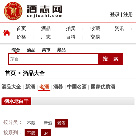
登录
|
注册
首页
酒品
拍卖
收藏
资讯
价格
厂志
百科
交易
综合
酒品
集市
藏品
首页
>
酒品大全
酒品大全
|
新酒
|
老酒
|
酒器
|
中国名酒
|
国家优质酒
衡水老白干
按分类：
不限
新酒
老酒
按系列：
不限
34