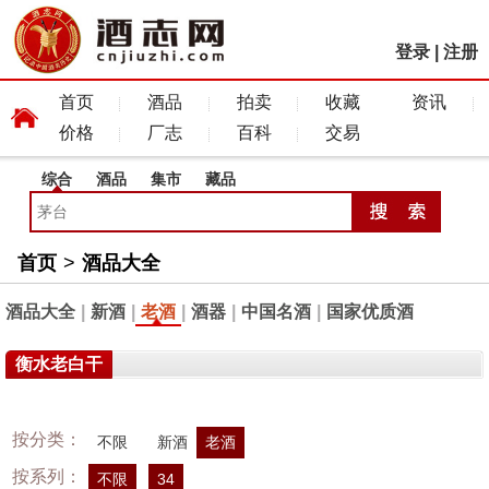
登录
|
注册
首页
酒品
拍卖
收藏
资讯
价格
厂志
百科
交易
综合
酒品
集市
藏品
首页
>
酒品大全
酒品大全
|
新酒
|
老酒
|
酒器
|
中国名酒
|
国家优质酒
衡水老白干
按分类：
不限
新酒
老酒
按系列：
不限
34