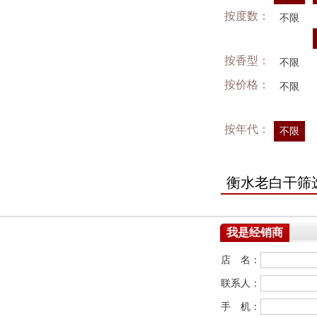
按度数：
不限
按香型：
不限
按价格：
不限
按年代：
不限
衡水老白干筛
我是经销商
店 名：
联系人：
手 机：