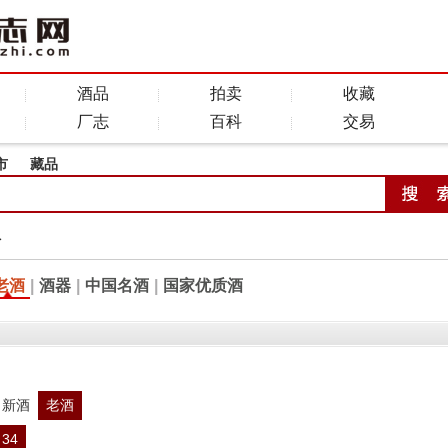
酒品
拍卖
收藏
厂志
百科
交易
市
藏品
全
老酒
|
酒器
|
中国名酒
|
国家优质酒
新酒
老酒
34