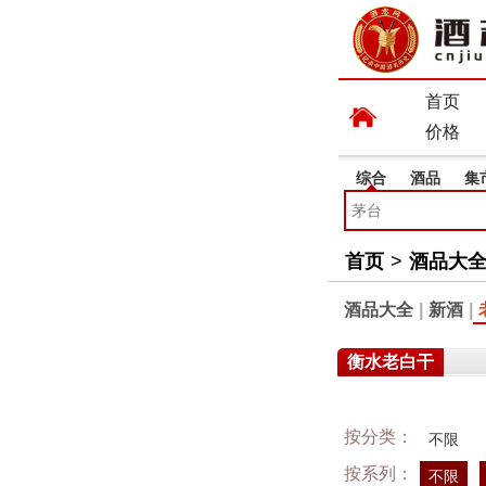
首页
价格
综合
酒品
集
首页
>
酒品大
酒品大全
|
新酒
|
衡水老白干
按分类：
不限
按系列：
不限