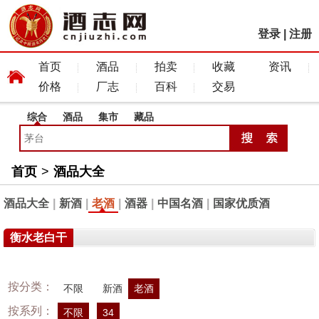
登录
|
注册
首页
酒品
拍卖
收藏
资讯
价格
厂志
百科
交易
综合
酒品
集市
藏品
首页
>
酒品大全
酒品大全
|
新酒
|
老酒
|
酒器
|
中国名酒
|
国家优质酒
衡水老白干
按分类：
不限
新酒
老酒
按系列：
不限
34