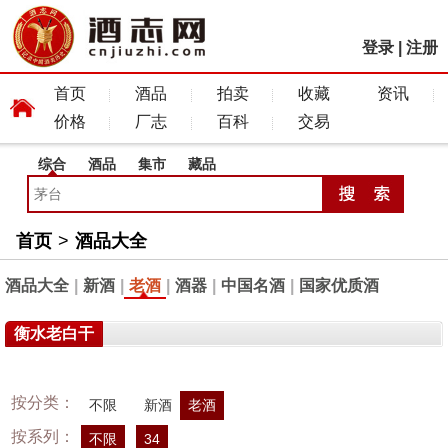
登录
|
注册
首页
酒品
拍卖
收藏
资讯
价格
厂志
百科
交易
综合
酒品
集市
藏品
首页
>
酒品大全
酒品大全
|
新酒
|
老酒
|
酒器
|
中国名酒
|
国家优质酒
衡水老白干
按分类：
不限
新酒
老酒
按系列：
不限
34