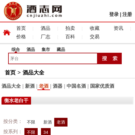
登录
|
注册
首页
酒品
拍卖
收藏
资讯
价格
厂志
百科
交易
综合
酒品
集市
藏品
首页
>
酒品大全
酒品大全
|
新酒
|
老酒
|
酒器
|
中国名酒
|
国家优质酒
衡水老白干
按分类：
不限
新酒
老酒
按系列：
不限
34