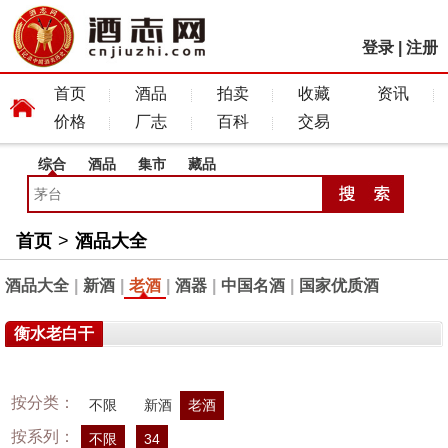
登录
|
注册
首页
酒品
拍卖
收藏
资讯
价格
厂志
百科
交易
综合
酒品
集市
藏品
首页
>
酒品大全
酒品大全
|
新酒
|
老酒
|
酒器
|
中国名酒
|
国家优质酒
衡水老白干
按分类：
不限
新酒
老酒
按系列：
不限
34