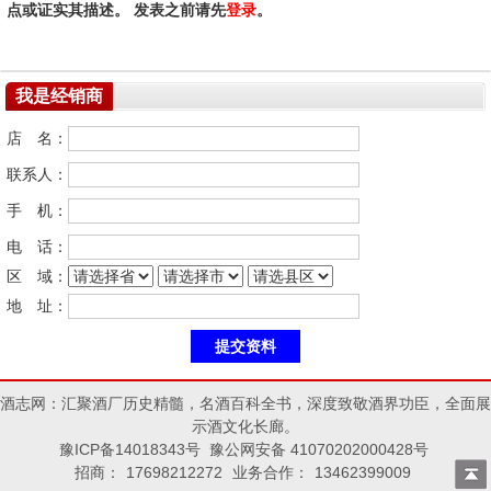
点或证实其描述。 发表之前请先
登录
。
我是经销商
店 名：
联系人：
手 机：
电 话：
区 域：
地 址：
酒志网：汇聚酒厂历史精髓，名酒百科全书，深度致敬酒界功臣，全面展
示酒文化长廊。
豫ICP备14018343号 豫公网安备 41070202000428号
招商：
17698212272
业务合作：
13462399009