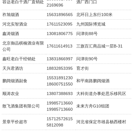
容达老白干酒厂直销处
酒厂西门口
2169696
祚旭烟酒
15631896565
北环日上东行100米
河北实智酒业
17611523095
九州国际博览城
鑫涛烟酒
13081806775
问津街88号
北京御品棋楠酒业有限
17611614913
三旗百汇商品城一层B-31
公司
鑫旺老白干经销处
13831866997
问津街90号
天兴君酒坊
18832853395
育才街
15531891230
鹏阔烟酒副食
和平南路鹏阔烟酒
18600751550
顺涛农业
13807388693
大科街道办事处思乐移民区
19985713660
散飞酒集团有限公司
未来方舟G10组团
19985713660
15712572615
景章平价超市
河北省保定市雄县杨西楼村
5812098