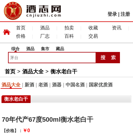
登录
|
注册
首页
酒品
拍卖
收藏
资讯
价格
厂志
百科
交易
综合
酒品
集市
藏品
首页
>
酒品大全
>
衡水老白干
酒品大全
|
新酒
|
老酒
|
酒器
|
中国名酒
|
国家优质酒
衡水老白干
70年代产67度500ml衡水老白干
￥0
【价格】：