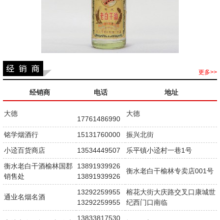
更多>>
经销商
电话
地址
大德
大德
17761486990
铭学烟酒行
15131760000
振兴北街
小迳百货商店
13534449507
乐平镇小迳村一巷1号
衡水老白干酒榆林国郡
13891939926
衡水老白干榆林专卖店001号
销售处
13891939926
13292259955
榕花大街大庆路交叉口康城世
通业名烟名酒
13292259955
纪西门口南临
13833817530