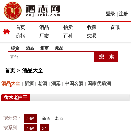
登录
|
注册
首页
酒品
拍卖
收藏
资讯
价格
厂志
百科
交易
综合
酒品
集市
藏品
首页
>
酒品大全
酒品大全
|
新酒
|
老酒
|
酒器
|
中国名酒
|
国家优质酒
衡水老白干
按分类：
不限
新酒
老酒
按系列：
不限
34