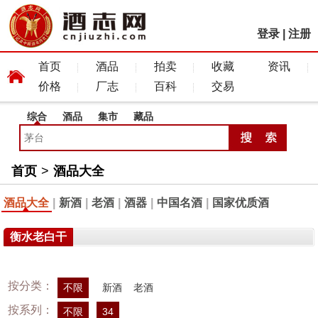
登录
|
注册
首页
酒品
拍卖
收藏
资讯
价格
厂志
百科
交易
综合
酒品
集市
藏品
首页
>
酒品大全
酒品大全
|
新酒
|
老酒
|
酒器
|
中国名酒
|
国家优质酒
衡水老白干
按分类：
不限
新酒
老酒
按系列：
不限
34