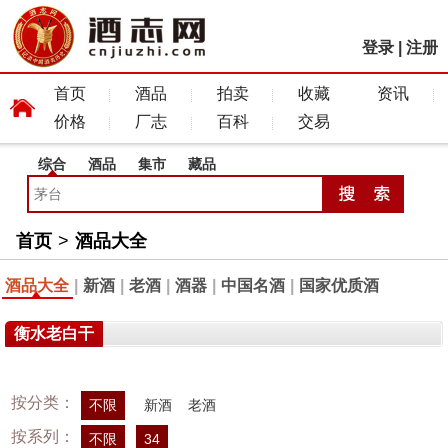
登录
|
注册
首页
酒品
拍卖
收藏
资讯
价格
厂志
百科
交易
综合
酒品
集市
藏品
首页
>
酒品大全
酒品大全
|
新酒
|
老酒
|
酒器
|
中国名酒
|
国家优质酒
衡水老白干
按分类：
不限
新酒
老酒
按系列：
不限
34