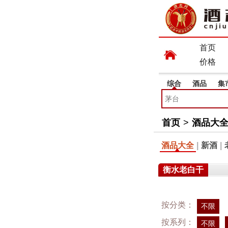
首页
价格
综合
酒品
集
首页
>
酒品大
酒品大全
|
新酒
|
衡水老白干
按分类：
不限
按系列：
不限