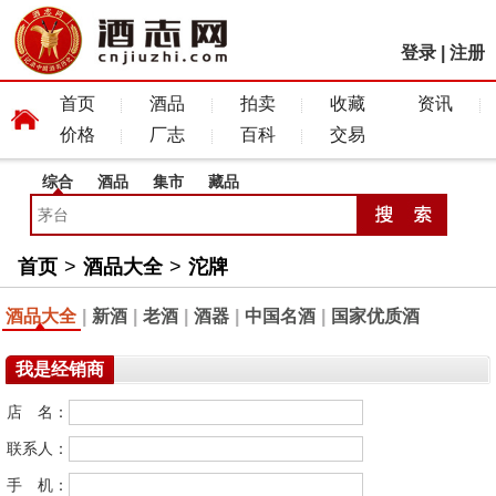
登录
|
注册
首页
酒品
拍卖
收藏
资讯
价格
厂志
百科
交易
综合
酒品
集市
藏品
首页
>
酒品大全
>
沱牌
酒品大全
|
新酒
|
老酒
|
酒器
|
中国名酒
|
国家优质酒
我是经销商
店 名：
联系人：
手 机：