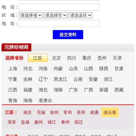
电 话：
区 域：
地 址：
沱牌经销商
选择省份
江苏
北京
四川
重庆
贵州
天津
上海
河北
河南
内蒙
山东
山西
陕西
甘肃
宁夏
吉林
辽宁
黑龙江
云南
安徽
浙江
江西
福建
湖北
湖南
广东
广西
新疆
西藏
青海
海南
港澳台
江苏：
南京
无锡
徐州
常州
苏州
南通
连云港
淮安
盐城
扬州
镇江
泰州
宿迁