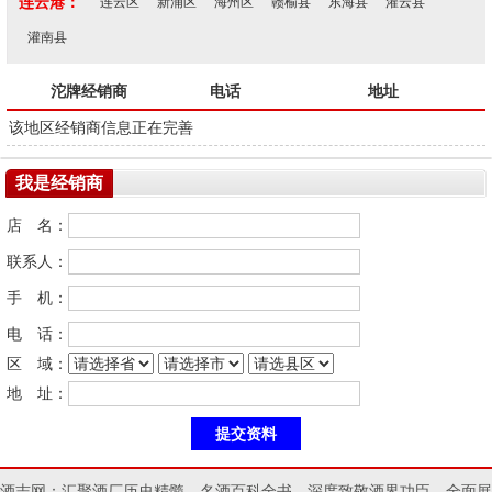
连云港：
连云区
新浦区
海州区
赣榆县
东海县
灌云县
灌南县
沱牌经销商
电话
地址
该地区经销商信息正在完善
我是经销商
店 名：
联系人：
手 机：
电 话：
区 域：
地 址：
酒志网：汇聚酒厂历史精髓，名酒百科全书，深度致敬酒界功臣，全面展