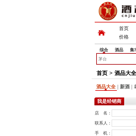
首页
价格
综合
酒品
集
首页
>
酒品大
酒品大全
|
新酒
|
我是经销商
店 名：
联系人：
手 机：