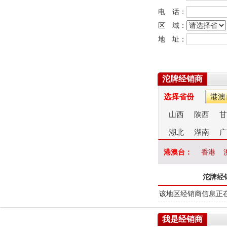
电 话：
区 域：
地 址：
沱牌经销商
选择省份
港澳
山西
陕西
甘
湖北
湖南
广
港澳台：
香港
沱牌经
该地区经销商信息正
我是经销商