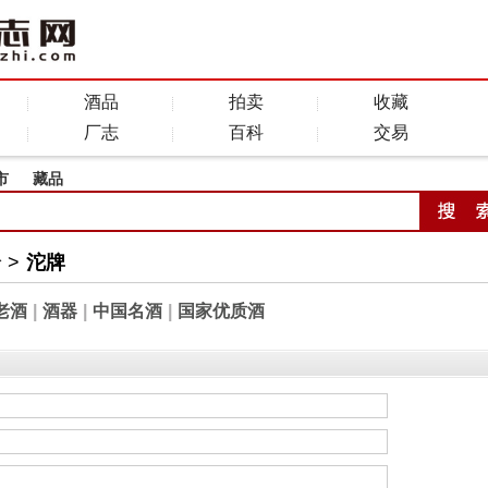
酒品
拍卖
收藏
厂志
百科
交易
市
藏品
全
>
沱牌
老酒
|
酒器
|
中国名酒
|
国家优质酒