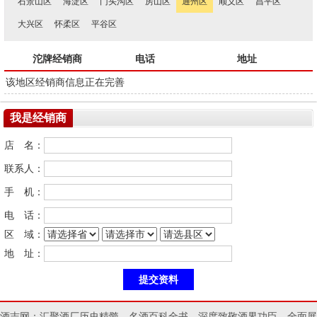
石景山区
海淀区
门头沟区
房山区
通州区
顺义区
昌平区
大兴区
怀柔区
平谷区
沱牌经销商
电话
地址
该地区经销商信息正在完善
我是经销商
店 名：
联系人：
手 机：
电 话：
区 域：
地 址：
酒志网：汇聚酒厂历史精髓，名酒百科全书，深度致敬酒界功臣，全面展