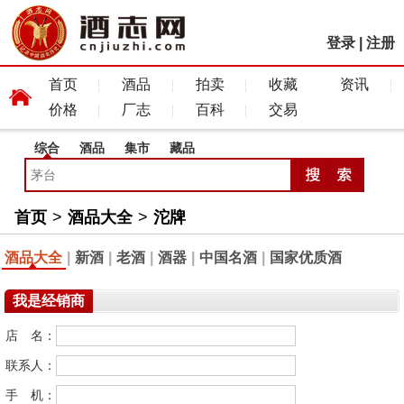
登录
|
注册
首页
酒品
拍卖
收藏
资讯
价格
厂志
百科
交易
综合
酒品
集市
藏品
首页
>
酒品大全
>
沱牌
酒品大全
|
新酒
|
老酒
|
酒器
|
中国名酒
|
国家优质酒
我是经销商
店 名：
联系人：
手 机：