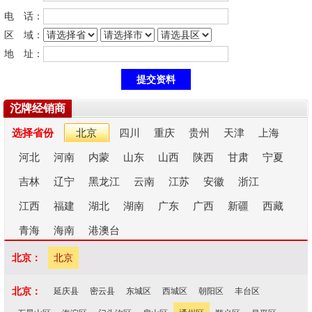
电 话：
区 域：
地 址：
沱牌经销商
选择省份
北京
四川
重庆
贵州
天津
上海
河北
河南
内蒙
山东
山西
陕西
甘肃
宁夏
吉林
辽宁
黑龙江
云南
江苏
安徽
浙江
江西
福建
湖北
湖南
广东
广西
新疆
西藏
青海
海南
港澳台
北京：
北京
北京：
延庆县
密云县
东城区
西城区
朝阳区
丰台区