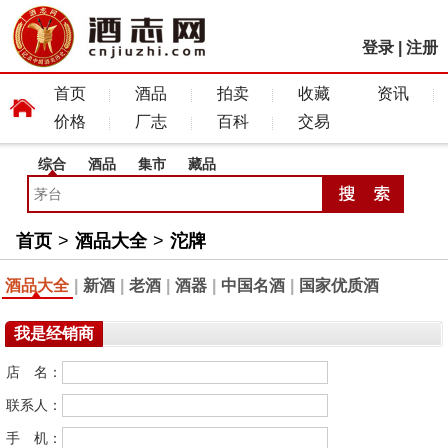
登录
|
注册
首页
酒品
拍卖
收藏
资讯
价格
厂志
百科
交易
综合
酒品
集市
藏品
首页
>
酒品大全
>
沱牌
酒品大全
|
新酒
|
老酒
|
酒器
|
中国名酒
|
国家优质酒
我是经销商
店 名：
联系人：
手 机：