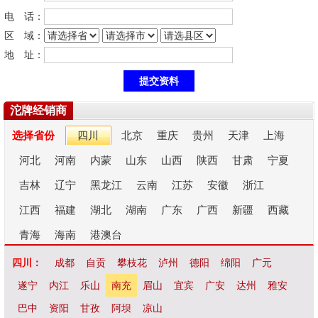
电 话：
区 域：
地 址：
沱牌经销商
选择省份
四川
北京
重庆
贵州
天津
上海
河北
河南
内蒙
山东
山西
陕西
甘肃
宁夏
吉林
辽宁
黑龙江
云南
江苏
安徽
浙江
江西
福建
湖北
湖南
广东
广西
新疆
西藏
青海
海南
港澳台
四川：
成都
自贡
攀枝花
泸州
德阳
绵阳
广元
遂宁
内江
乐山
南充
眉山
宜宾
广安
达州
雅安
巴中
资阳
甘孜
阿坝
凉山