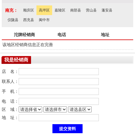
南充：
顺庆区
高坪区
嘉陵区
南部县
营山县
蓬安县
仪陇县
西充县
阆中市
沱牌经销商
电话
地址
该地区经销商信息正在完善
我是经销商
店 名：
联系人：
手 机：
电 话：
区 域：
地 址：