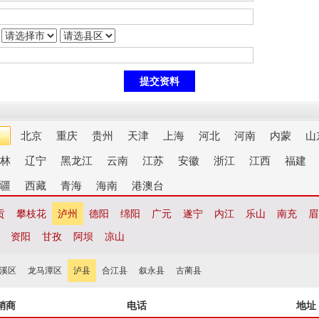
北京
重庆
贵州
天津
上海
河北
河南
内蒙
山
林
辽宁
黑龙江
云南
江苏
安徽
浙江
江西
福建
疆
西藏
青海
海南
港澳台
贡
攀枝花
泸州
德阳
绵阳
广元
遂宁
内江
乐山
南充
眉
资阳
甘孜
阿坝
凉山
溪区
龙马潭区
泸县
合江县
叙永县
古蔺县
销商
电话
地址