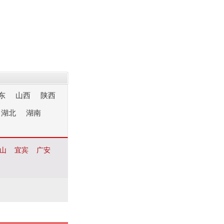
东
山西
陕西
湖北
湖南
山
宜宾
广安