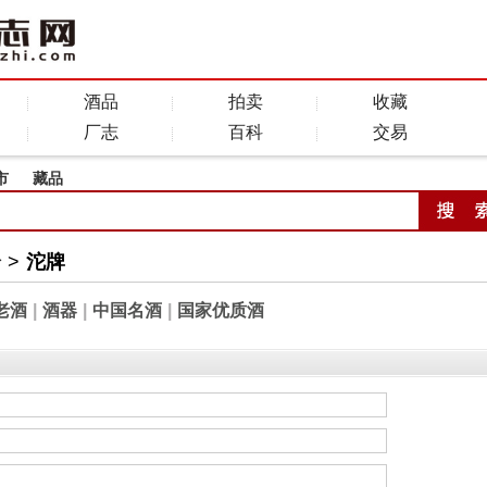
酒品
拍卖
收藏
厂志
百科
交易
市
藏品
全
>
沱牌
老酒
|
酒器
|
中国名酒
|
国家优质酒