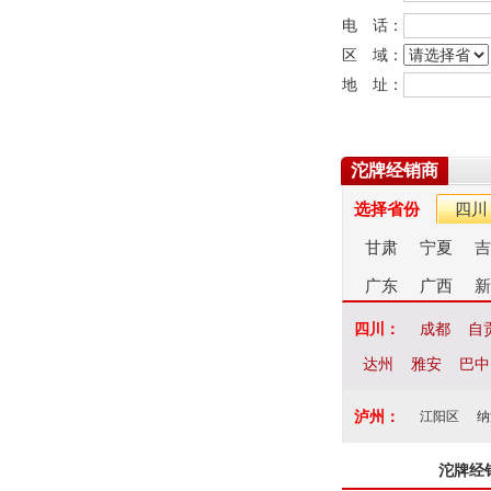
电 话：
区 域：
地 址：
沱牌经销商
选择省份
四川
甘肃
宁夏
吉
广东
广西
新
四川：
成都
自
达州
雅安
巴中
泸州：
江阳区
纳
沱牌经