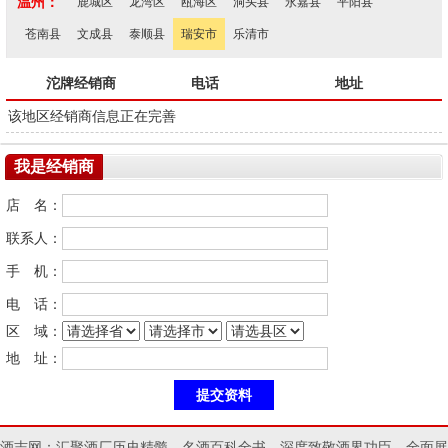
温州：
鹿城区
龙湾区
瓯海区
洞头县
永嘉县
平阳县
苍南县
文成县
泰顺县
瑞安市
乐清市
沱牌经销商
电话
地址
该地区经销商信息正在完善
我是经销商
店 名：
联系人：
手 机：
电 话：
区 域：
地 址：
酒志网：汇聚酒厂历史精髓，名酒百科全书，深度致敬酒界功臣，全面展