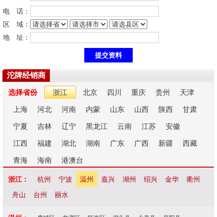
电 话：
区 域：
地 址：
沱牌经销商
选择省份
浙江
北京
四川
重庆
贵州
天津
上海
河北
河南
内蒙
山东
山西
陕西
甘肃
宁夏
吉林
辽宁
黑龙江
云南
江苏
安徽
江西
福建
湖北
湖南
广东
广西
新疆
西藏
青海
海南
港澳台
浙江：
杭州
宁波
温州
嘉兴
湖州
绍兴
金华
衢州
舟山
台州
丽水