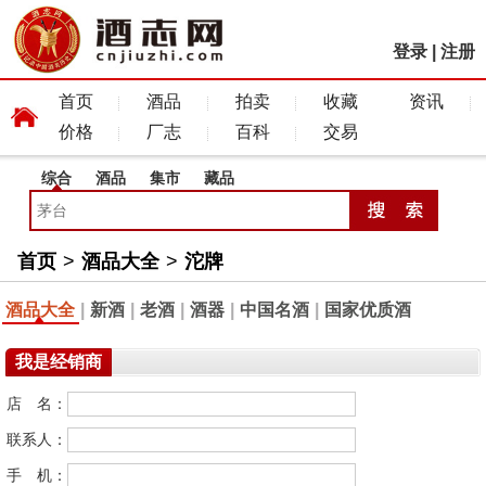
登录
|
注册
首页
酒品
拍卖
收藏
资讯
价格
厂志
百科
交易
综合
酒品
集市
藏品
首页
>
酒品大全
>
沱牌
酒品大全
|
新酒
|
老酒
|
酒器
|
中国名酒
|
国家优质酒
我是经销商
店 名：
联系人：
手 机：