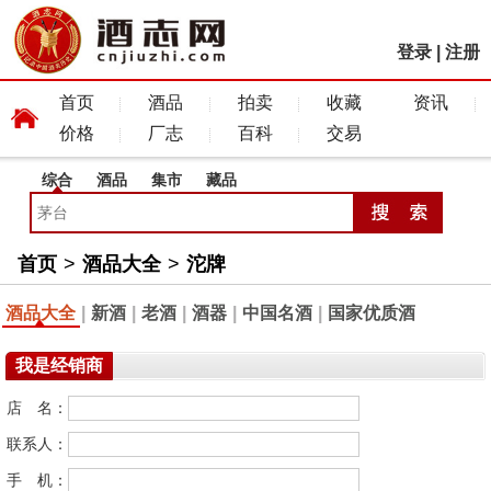
登录
|
注册
首页
酒品
拍卖
收藏
资讯
价格
厂志
百科
交易
综合
酒品
集市
藏品
首页
>
酒品大全
>
沱牌
酒品大全
|
新酒
|
老酒
|
酒器
|
中国名酒
|
国家优质酒
我是经销商
店 名：
联系人：
手 机：