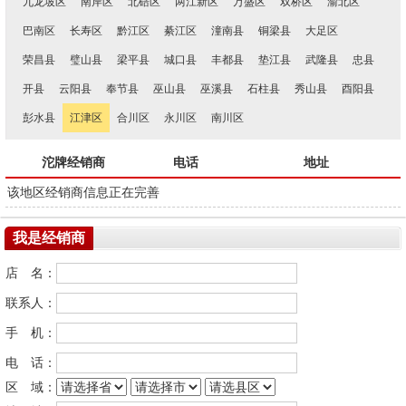
九龙坡区
南岸区
北碚区
两江新区
万盛区
双桥区
渝北区
巴南区
长寿区
黔江区
綦江区
潼南县
铜梁县
大足区
荣昌县
璧山县
梁平县
城口县
丰都县
垫江县
武隆县
忠县
开县
云阳县
奉节县
巫山县
巫溪县
石柱县
秀山县
酉阳县
彭水县
江津区
合川区
永川区
南川区
沱牌经销商
电话
地址
该地区经销商信息正在完善
我是经销商
店 名：
联系人：
手 机：
电 话：
区 域：