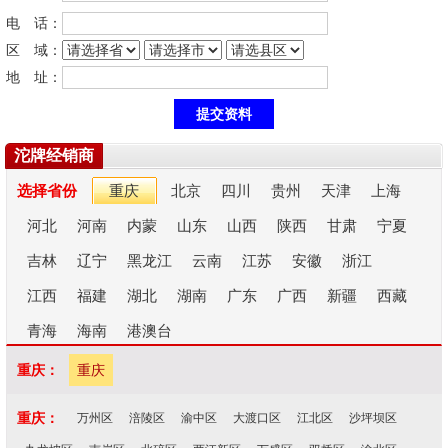
电 话：
区 域：
地 址：
沱牌经销商
选择省份
重庆
北京
四川
贵州
天津
上海
河北
河南
内蒙
山东
山西
陕西
甘肃
宁夏
吉林
辽宁
黑龙江
云南
江苏
安徽
浙江
江西
福建
湖北
湖南
广东
广西
新疆
西藏
青海
海南
港澳台
重庆：
重庆
重庆：
万州区
涪陵区
渝中区
大渡口区
江北区
沙坪坝区