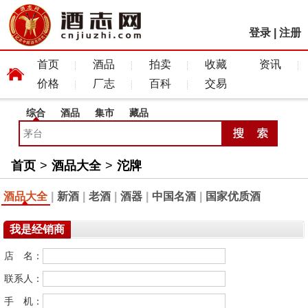
登录
|
注册
首页
酒品
拍卖
收藏
资讯
价格
厂志
百科
交易
综合
酒品
集市
藏品
首页
>
酒品大全
>
沱牌
酒品大全
|
新酒
|
老酒
|
酒器
|
中国名酒
|
国家优质酒
我是经销商
店 名：
联系人：
手 机：