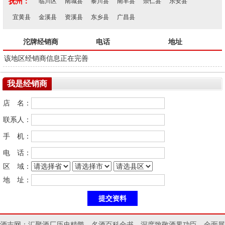
抚州：
临川区
南城县
黎川县
南丰县
崇仁县
乐安县
宜黄县
金溪县
资溪县
东乡县
广昌县
沱牌经销商
电话
地址
该地区经销商信息正在完善
我是经销商
店 名：
联系人：
手 机：
电 话：
区 域：
地 址：
酒志网：汇聚酒厂历史精髓，名酒百科全书，深度致敬酒界功臣，全面展