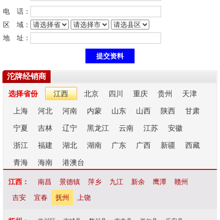
电 话：
区 域：
地 址：
沱牌经销商
选择省份
江西
北京
四川
重庆
贵州
天津
上海
河北
河南
内蒙
山东
山西
陕西
甘肃
宁夏
吉林
辽宁
黑龙江
云南
江苏
安徽
浙江
福建
湖北
湖南
广东
广西
新疆
西藏
青海
海南
港澳台
江西：
南昌
景德镇
萍乡
九江
新余
鹰潭
赣州
吉安
宜春
抚州
上饶