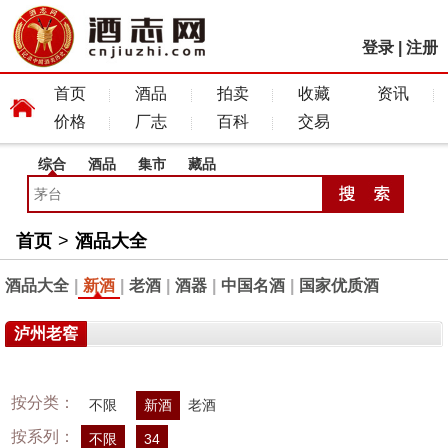
登录
|
注册
首页
酒品
拍卖
收藏
资讯
价格
厂志
百科
交易
综合
酒品
集市
藏品
首页
>
酒品大全
酒品大全
|
新酒
|
老酒
|
酒器
|
中国名酒
|
国家优质酒
泸州老窖
按分类：
不限
新酒
老酒
按系列：
不限
34