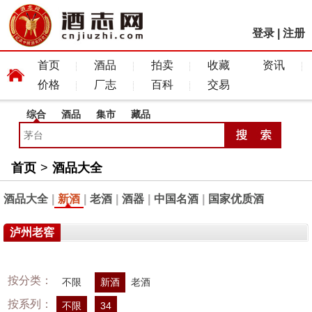
登录
|
注册
首页
酒品
拍卖
收藏
资讯
价格
厂志
百科
交易
综合
酒品
集市
藏品
首页
>
酒品大全
酒品大全
|
新酒
|
老酒
|
酒器
|
中国名酒
|
国家优质酒
泸州老窖
按分类：
不限
新酒
老酒
按系列：
不限
34