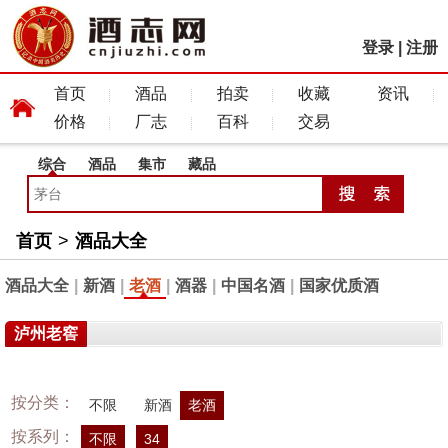
登录
|
注册
首页
酒品
拍卖
收藏
资讯
价格
厂志
百科
交易
综合
酒品
集市
藏品
首页
>
酒品大全
酒品大全
|
新酒
|
老酒
|
酒器
|
中国名酒
|
国家优质酒
泸州老窖
按分类：
不限
新酒
老酒
按系列：
不限
34