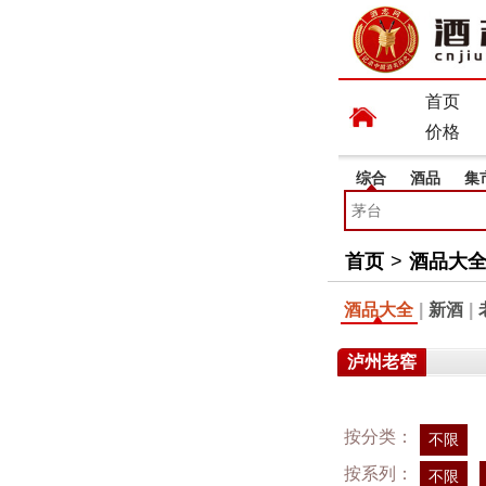
首页
价格
综合
酒品
集
首页
>
酒品大
酒品大全
|
新酒
|
泸州老窖
按分类：
不限
按系列：
不限