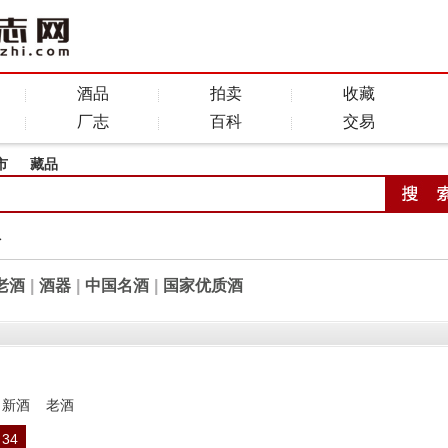
酒品
拍卖
收藏
厂志
百科
交易
市
藏品
全
老酒
|
酒器
|
中国名酒
|
国家优质酒
新酒
老酒
34