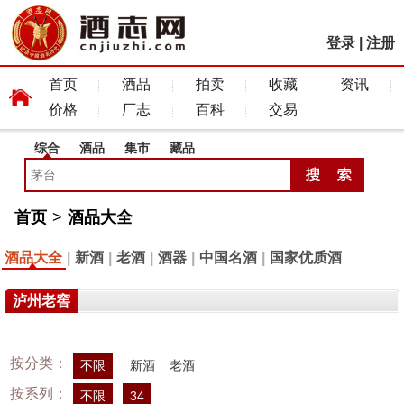
登录
|
注册
首页
酒品
拍卖
收藏
资讯
价格
厂志
百科
交易
综合
酒品
集市
藏品
首页
>
酒品大全
酒品大全
|
新酒
|
老酒
|
酒器
|
中国名酒
|
国家优质酒
泸州老窖
按分类：
不限
新酒
老酒
按系列：
不限
34