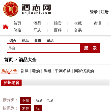
登录
|
注册
首页
酒品
拍卖
收藏
资讯
价格
厂志
百科
交易
综合
酒品
集市
藏品
首页
>
酒品大全
酒品大全
|
新酒
|
老酒
|
酒器
|
中国名酒
|
国家优质酒
泸州老窖
按分类：
不限
新酒
老酒
按系列：
不限
34