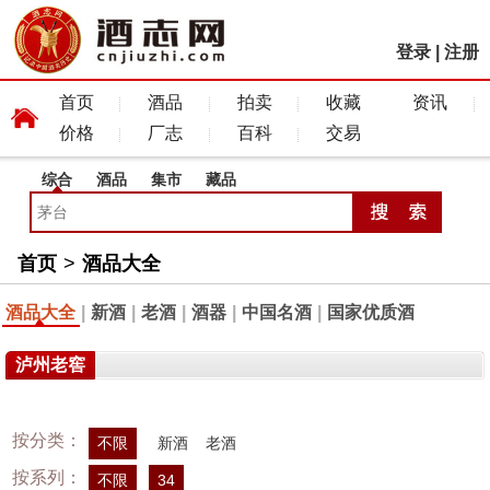
登录
|
注册
首页
酒品
拍卖
收藏
资讯
价格
厂志
百科
交易
综合
酒品
集市
藏品
首页
>
酒品大全
酒品大全
|
新酒
|
老酒
|
酒器
|
中国名酒
|
国家优质酒
泸州老窖
按分类：
不限
新酒
老酒
按系列：
不限
34