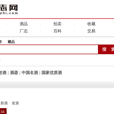
酒品
拍卖
收藏
厂志
百科
交易
市
藏品
全
老酒
|
酒器
|
中国名酒
|
国家优质酒
新酒
老酒
34