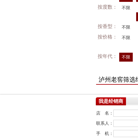
按度数：
不限
按香型：
不限
按价格：
不限
按年代：
不限
泸州老窖筛选
我是经销商
店 名：
联系人：
手 机：