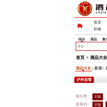
首页
价格
综合
酒品
集
首页
>
酒品大
酒品大全
|
新酒
|
泸州老窖
按分类：
不限
按系列：
不限