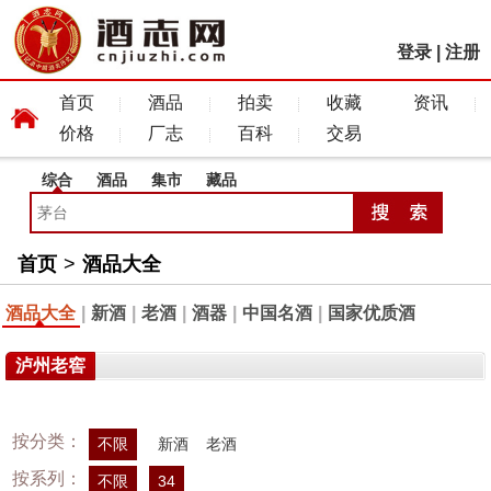
登录
|
注册
首页
酒品
拍卖
收藏
资讯
价格
厂志
百科
交易
综合
酒品
集市
藏品
首页
>
酒品大全
酒品大全
|
新酒
|
老酒
|
酒器
|
中国名酒
|
国家优质酒
泸州老窖
按分类：
不限
新酒
老酒
按系列：
不限
34