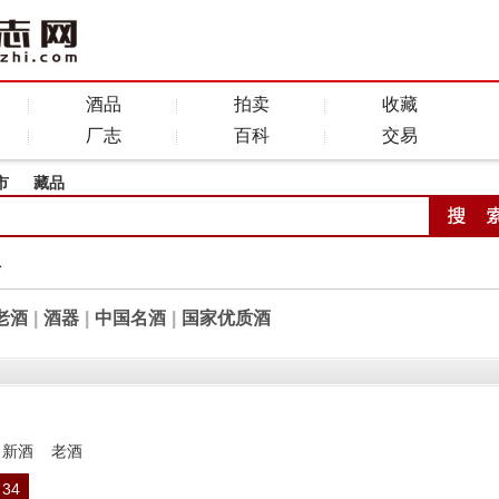
酒品
拍卖
收藏
厂志
百科
交易
市
藏品
全
老酒
|
酒器
|
中国名酒
|
国家优质酒
新酒
老酒
34