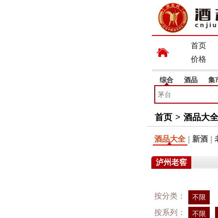
首页
价格
综合
酒品
集
首页
>
酒品大
酒品大全
|
新酒
|
泸州老窖
按分类：
不限
按系列：
不限