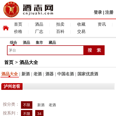
登录
|
注册
首页
酒品
拍卖
收藏
资讯
价格
厂志
百科
交易
综合
酒品
集市
藏品
首页
>
酒品大全
酒品大全
|
新酒
|
老酒
|
酒器
|
中国名酒
|
国家优质酒
泸州老窖
按分类：
不限
新酒
老酒
按系列：
不限
34