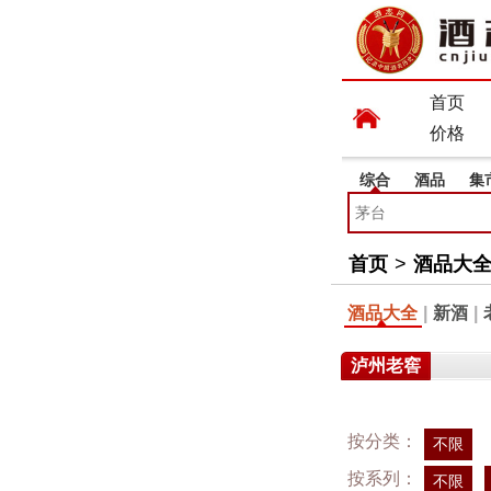
首页
价格
综合
酒品
集
首页
>
酒品大
酒品大全
|
新酒
|
泸州老窖
按分类：
不限
按系列：
不限