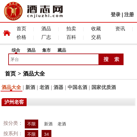
登录
|
注册
首页
酒品
拍卖
收藏
资讯
价格
厂志
百科
交易
综合
酒品
集市
藏品
首页
>
酒品大全
酒品大全
|
新酒
|
老酒
|
酒器
|
中国名酒
|
国家优质酒
泸州老窖
按分类：
不限
新酒
老酒
按系列：
不限
34