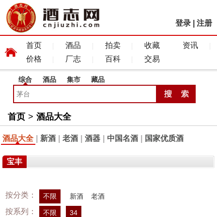
登录
|
注册
首页
酒品
拍卖
收藏
资讯
价格
厂志
百科
交易
综合
酒品
集市
藏品
首页
>
酒品大全
酒品大全
|
新酒
|
老酒
|
酒器
|
中国名酒
|
国家优质酒
宝丰
按分类：
不限
新酒
老酒
按系列：
不限
34