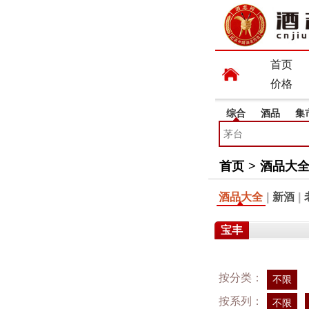
首页
价格
综合
酒品
集
首页
>
酒品大
酒品大全
|
新酒
|
宝丰
按分类：
不限
按系列：
不限