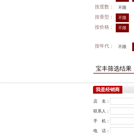
按度数：
不限
按香型：
不限
按价格：
不限
按年代：
不限
宝丰筛选结果
我是经销商
店 名：
联系人：
手 机：
电 话：