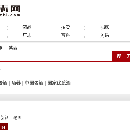
酒品
拍卖
收藏
厂志
百科
交易
市
藏品
全
老酒
|
酒器
|
中国名酒
|
国家优质酒
新酒
老酒
34