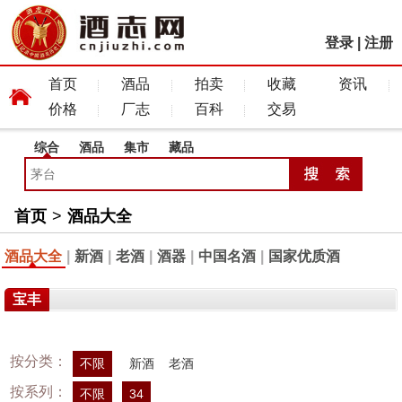
登录
|
注册
首页
酒品
拍卖
收藏
资讯
价格
厂志
百科
交易
综合
酒品
集市
藏品
首页
>
酒品大全
酒品大全
|
新酒
|
老酒
|
酒器
|
中国名酒
|
国家优质酒
宝丰
按分类：
不限
新酒
老酒
按系列：
不限
34