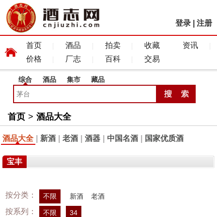
登录
|
注册
首页
酒品
拍卖
收藏
资讯
价格
厂志
百科
交易
综合
酒品
集市
藏品
首页
>
酒品大全
酒品大全
|
新酒
|
老酒
|
酒器
|
中国名酒
|
国家优质酒
宝丰
按分类：
不限
新酒
老酒
按系列：
不限
34