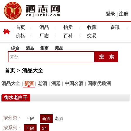
登录
|
注册
首页
酒品
拍卖
收藏
资讯
价格
厂志
百科
交易
综合
酒品
集市
藏品
首页
>
酒品大全
酒品大全
|
新酒
|
老酒
|
酒器
|
中国名酒
|
国家优质酒
衡水老白干
按分类：
不限
新酒
老酒
按系列：
不限
34