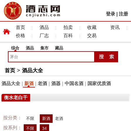
登录
|
注册
首页
酒品
拍卖
收藏
资讯
价格
厂志
百科
交易
综合
酒品
集市
藏品
首页
>
酒品大全
酒品大全
|
新酒
|
老酒
|
酒器
|
中国名酒
|
国家优质酒
衡水老白干
按分类：
不限
新酒
老酒
按系列：
不限
34