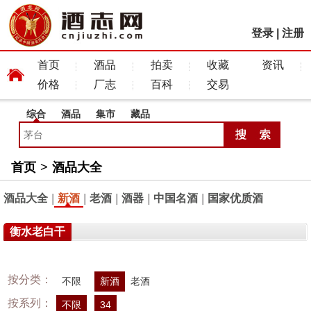
登录
|
注册
首页
酒品
拍卖
收藏
资讯
价格
厂志
百科
交易
综合
酒品
集市
藏品
首页
>
酒品大全
酒品大全
|
新酒
|
老酒
|
酒器
|
中国名酒
|
国家优质酒
衡水老白干
按分类：
不限
新酒
老酒
按系列：
不限
34