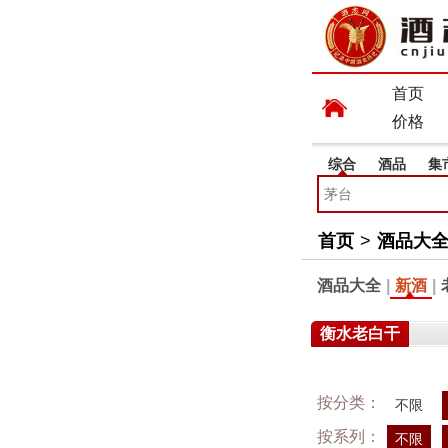
首页
价格
综合
酒品
集
首页
>
酒品大
酒品大全
|
新酒
|
衡水老白干
按分类：
不限
按系列：
不限