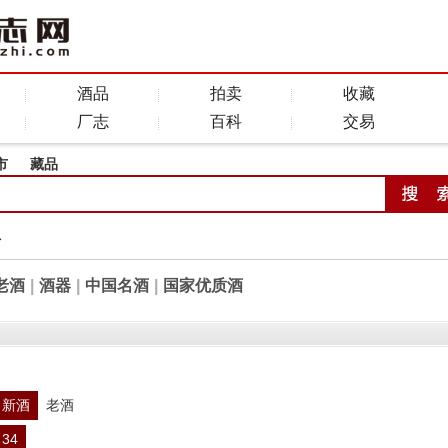
酒品
拍卖
收藏
厂志
百科
交易
市
藏品
全
老酒
|
酒器
|
中国名酒
|
国家优质酒
新酒
老酒
34