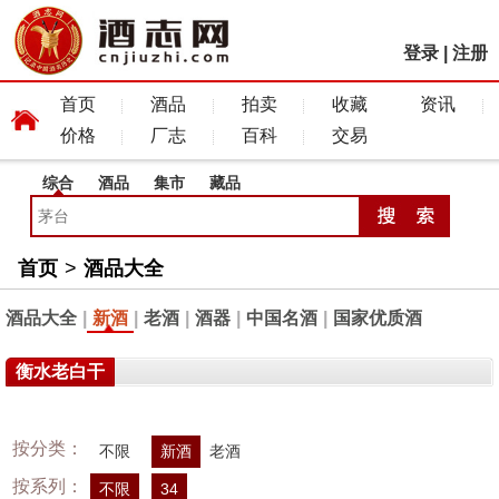
登录
|
注册
首页
酒品
拍卖
收藏
资讯
价格
厂志
百科
交易
综合
酒品
集市
藏品
首页
>
酒品大全
酒品大全
|
新酒
|
老酒
|
酒器
|
中国名酒
|
国家优质酒
衡水老白干
按分类：
不限
新酒
老酒
按系列：
不限
34