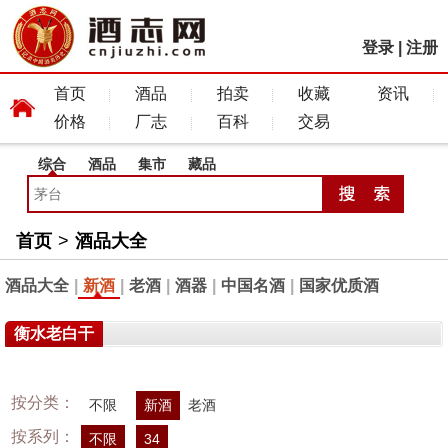
登录
|
注册
首页
酒品
拍卖
收藏
资讯
价格
厂志
百科
交易
综合
酒品
集市
藏品
首页
>
酒品大全
酒品大全
|
新酒
|
老酒
|
酒器
|
中国名酒
|
国家优质酒
衡水老白干
按分类：
不限
新酒
老酒
按系列：
不限
34