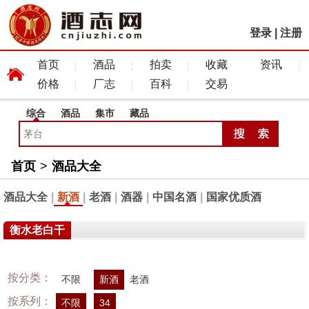
登录
|
注册
首页
酒品
拍卖
收藏
资讯
价格
厂志
百科
交易
综合
酒品
集市
藏品
首页
>
酒品大全
酒品大全
|
新酒
|
老酒
|
酒器
|
中国名酒
|
国家优质酒
衡水老白干
按分类：
不限
新酒
老酒
按系列：
不限
34