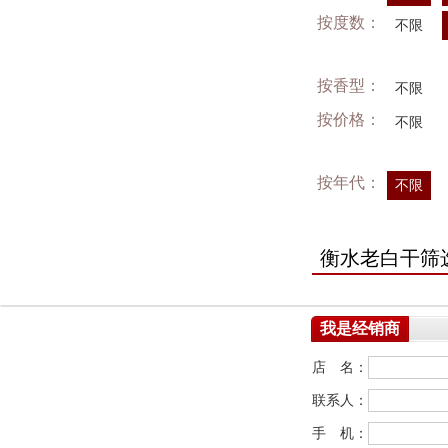
按度数：
不限
按香型：
不限
按价格：
不限
按年代：
不限
衡水老白干筛
我是经销商
店 名：
联系人：
手 机：