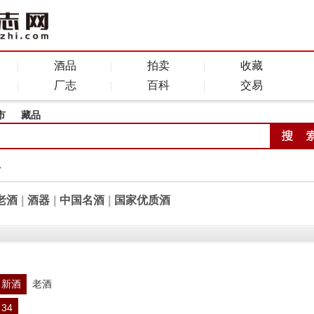
酒品
拍卖
收藏
厂志
百科
交易
市
藏品
全
老酒
|
酒器
|
中国名酒
|
国家优质酒
新酒
老酒
34