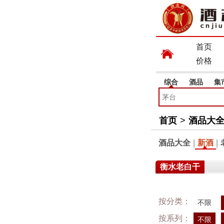
首页
价格
综合
酒品
集
首页
>
酒品大
酒品大全
|
新酒
|
衡水老白干
按分类：
不限
按系列：
不限