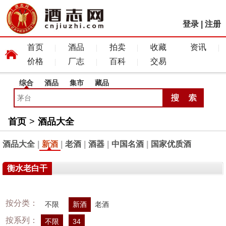
登录
|
注册
首页
酒品
拍卖
收藏
资讯
价格
厂志
百科
交易
综合
酒品
集市
藏品
首页
>
酒品大全
酒品大全
|
新酒
|
老酒
|
酒器
|
中国名酒
|
国家优质酒
衡水老白干
按分类：
不限
新酒
老酒
按系列：
不限
34