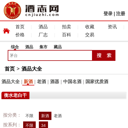
登录
|
注册
首页
酒品
拍卖
收藏
资讯
价格
厂志
百科
交易
综合
酒品
集市
藏品
首页
>
酒品大全
酒品大全
|
新酒
|
老酒
|
酒器
|
中国名酒
|
国家优质酒
衡水老白干
按分类：
不限
新酒
老酒
按系列：
不限
34