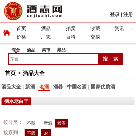
登录
|
注册
首页
酒品
拍卖
收藏
资讯
价格
厂志
百科
交易
综合
酒品
集市
藏品
首页
>
酒品大全
酒品大全
|
新酒
|
老酒
|
酒器
|
中国名酒
|
国家优质酒
衡水老白干
按分类：
不限
新酒
老酒
按系列：
不限
34