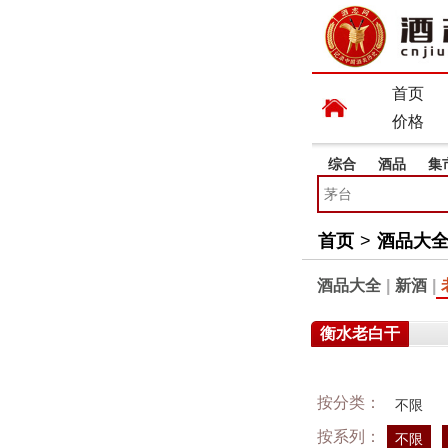
首页
价格
综合
酒品
集
首页
>
酒品大
酒品大全
|
新酒
|
衡水老白干
按分类：
不限
按系列：
不限