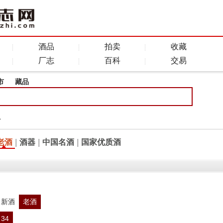
酒品
拍卖
收藏
厂志
百科
交易
市
藏品
全
老酒
|
酒器
|
中国名酒
|
国家优质酒
新酒
老酒
34