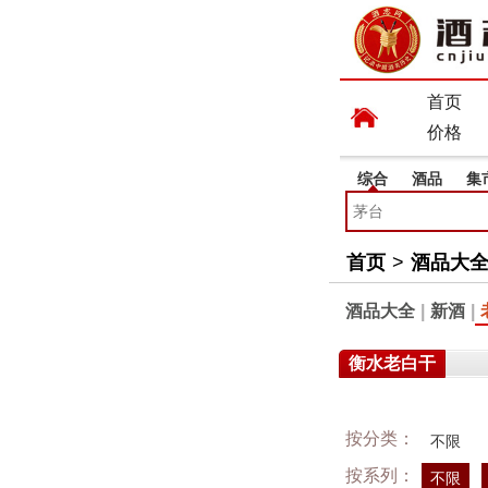
首页
价格
综合
酒品
集
首页
>
酒品大
酒品大全
|
新酒
|
衡水老白干
按分类：
不限
按系列：
不限