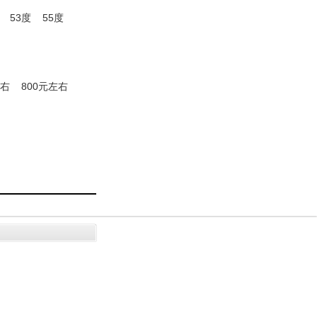
53度
55度
左右
800元左右