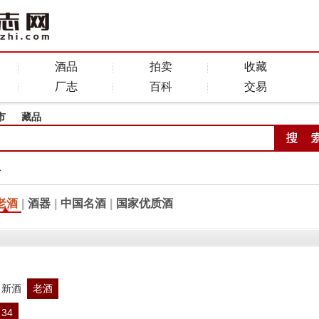
酒品
拍卖
收藏
厂志
百科
交易
市
藏品
全
老酒
|
酒器
|
中国名酒
|
国家优质酒
新酒
老酒
34